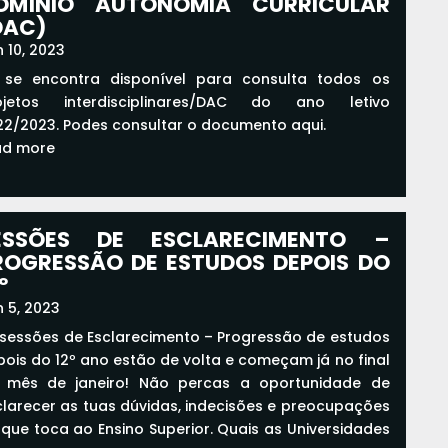
OMÍNIO AUTONOMIA CURRICULAR
DAC)
 10, 2023
 se encontra disponível para consulta todos os
ojetos interdisciplinares/DAC do ano letivo
22/2023. Podes consultar o documento aqui.
ad more
ESSÕES DE ESCLARECIMENTO –
ROGRESSÃO DE ESTUDOS DEPOIS DO
º
 5, 2023
 sessões de Esclarecimento – Progressão de estudos
pois do 12º ano estão de volta e começam já no final
 mês de janeiro! Não percas a oportunidade de
clarecer as tuas dúvidas, indecisões e preocupações
 que toca ao Ensino Superior. Quais as Universidades