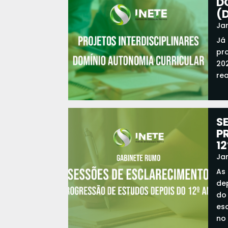
D
(
Jan
Já
pr
20
re
S
P
12
Jan
As
de
do
es
no