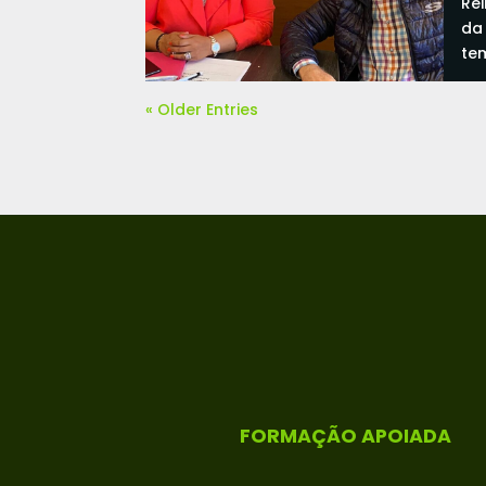
Re
da
te
re
« Older Entries
FORMAÇÃO APOIADA