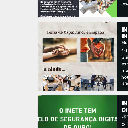
re
I
IN
Ma
Es
pri
es
me
no
Não
re
I
D
Ja
O 