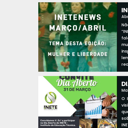
I
Abr
Nã
“I
fa
mu
in
lem
re
D
Ma
O 
vis
qu
so
INE