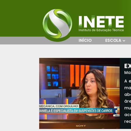
INÍCIO
ESCOLA
E
Mai
A 
ma
ab
ár
mu
ac
re