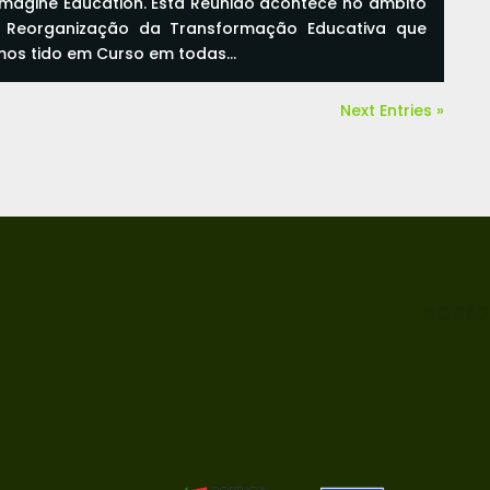
imagine Education. Esta Reunião acontece no âmbito
 Reorganização da Transformação Educativa que
mos tido em Curso em todas...
ad more
Next Entries »
ACRED