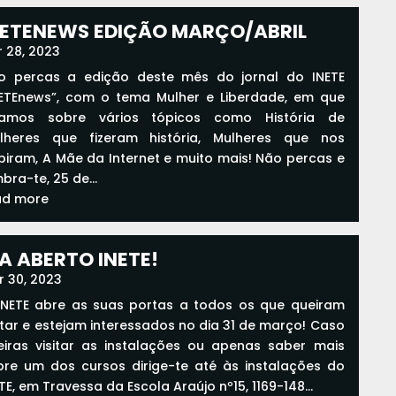
NETENEWS EDIÇÃO MARÇO/ABRIL
 28, 2023
o percas a edição deste mês do jornal do INETE
NETEnews”, com o tema Mulher e Liberdade, em que
lamos sobre vários tópicos como História de
lheres que fizeram história, Mulheres que nos
spiram, A Mãe da Internet e muito mais! Não percas e
bra-te, 25 de...
ad more
IA ABERTO INETE!
r 30, 2023
INETE abre as suas portas a todos os que queiram
itar e estejam interessados no dia 31 de março! Caso
eiras visitar as instalações ou apenas saber mais
bre um dos cursos dirige-te até às instalações do
TE, em Travessa da Escola Araújo nº15, 1169-148...