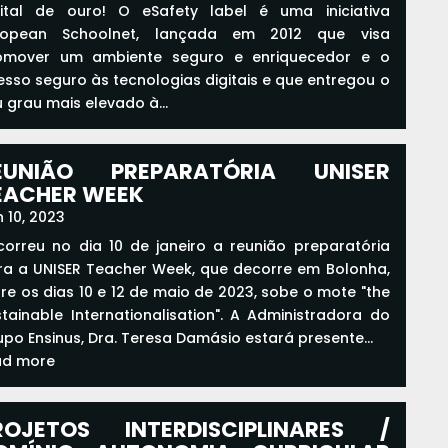
gital de ouro! O eSafety label é uma iniciativa
ropean Schoolnet, lançada em 2012 que visa
omover um ambiente seguro e enriquecedor e o
esso seguro às tecnologias digitais e que entregou o
 grau mais elevado à...
ad more
EUNIÃO PREPARATÓRIA UNISER
EACHER WEEK
 10, 2023
correu no dia 10 de janeiro a reunião preparatória
ra a UNISER Teacher Week, que decorre em Bolonha,
re os dias 10 e 12 de maio de 2023, sobe o mote "the
stainable Internationalisation". A Administradora do
po Ensinus, Dra. Teresa Damásio estará presente...
ad more
ROJETOS INTERDISCIPLINARES /