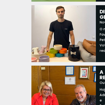
e...
re
D
G
No
O 
Fa
Pet
Vo
re
A
R
Out
Ho
Ad
e 