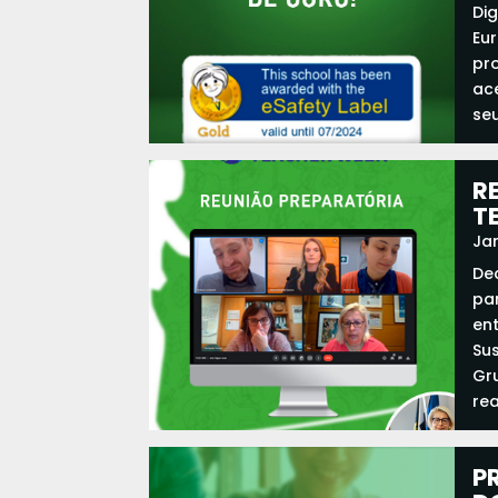
Di
Eu
pr
ac
seu
re
R
T
Jan
De
pa
ent
Su
Gru
re
P