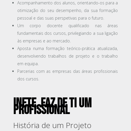
Acompanhamento dos alunos, orientando-os para a
otimização do seu desempenho, da sua formação
pessoal e das suas perspetivas para o futuro.
Um corpo docente qualificado nas áreas
fundamentais dos cursos, privilegiando a sua ligação
às empresas e ao mercado.
Aposta numa formação teórico-prática atualizada,
desenvolvendo trabalhos de projeto e o trabalho
em equipa.
Parcerias com as empresas das áreas profissionais
dos cursos.
INETE, Faz de ti um
Profissional
História de um Projeto