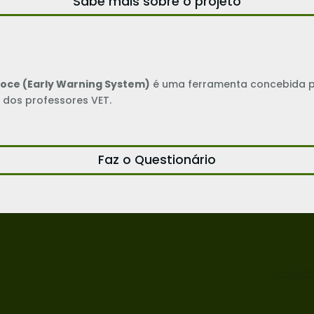
Sabe mais sobre o projeto
coce (Early Warning System)
é uma ferramenta concebida pa
 dos professores VET.
Faz o Questionário
ACRED