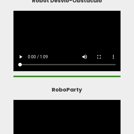
Robot Desvio-Obstáculo
RoboParty