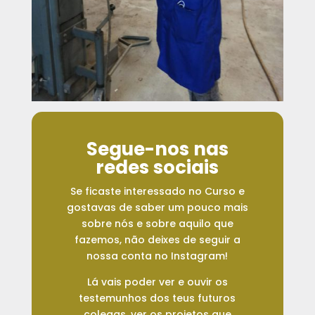
Segue-nos nas
redes sociais
Se ficaste interessado no Curso e
gostavas de saber um pouco mais
sobre nós e sobre aquilo que
fazemos, não deixes de seguir a
nossa conta no Instagram!
Lá vais poder ver e ouvir os
testemunhos dos teus futuros
colegas, ver os projetos que