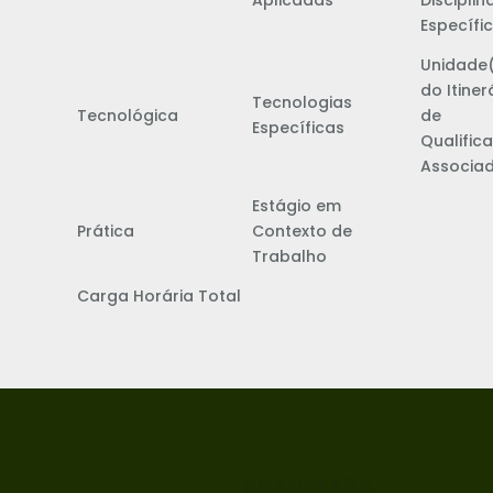
Aplicadas
Disciplin
Específi
Unidade
do Itiner
Tecnologias
Tecnológica
de
Específicas
Qualific
Associa
Estágio em
Prática
Contexto de
Trabalho
Carga Horária Total
ACREDITADA