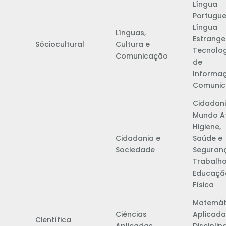
Língua
Portugu
Língua
Línguas,
Estrange
Sóciocultural
Cultura e
Tecnolog
Comunicação
de
Informa
Comunic
Cidadani
Mundo A
Higiene,
Cidadania e
Saúde e
Sociedade
Seguran
Trabalh
Educaçã
Física
Matemát
Ciências
Aplicada
Científica