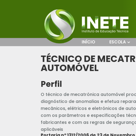
INÍCIO
ESCOLA
TÉCNICO DE MECAT
AUTOMÓVEL
Perfil
O técnico de mecatrónica automóvel proce
diagnóstico de anomalias e efetua reparac
mecânicos, elétricos e eletrónicos de aut
com os parâmetros e especificações téc
fabricantes e com as regras de segurança
aplicáveis
Portaria nº 1312/2006 de 23 de Novembro