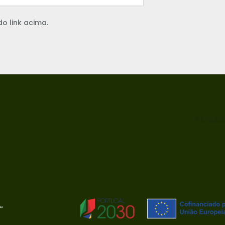
do link acima.
ACRED