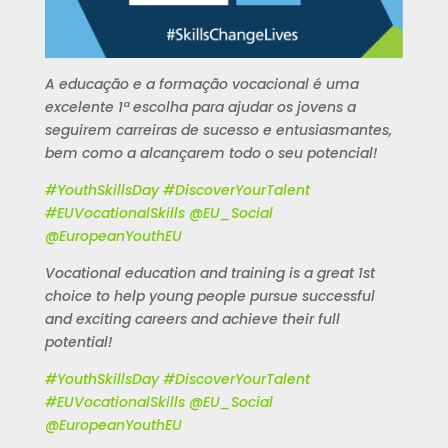
A educação e a formação vocacional é uma
excelente 1ª escolha para ajudar os jovens a
seguirem carreiras de sucesso e entusiasmantes,
bem como a alcançarem todo o seu potencial!
#YouthSkillsDay #DiscoverYourTalent
#EUVocationalSkills @EU_Social
@EuropeanYouthEU
Vocational education and training is a great 1st
choice to help young people pursue successful
and exciting careers and achieve their full
potential!
#YouthSkillsDay #DiscoverYourTalent
#EUVocationalSkills @EU_Social
@EuropeanYouthEU