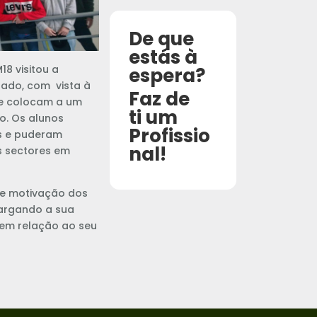
De que
estás à
18 visitou a
espera?
gado, com vista à
Faz de
se colocam a um
ti um
o. Os alunos
Profissio
s e puderam
nal!
es sectores em
 de motivação dos
largando a sua
 em relação ao seu