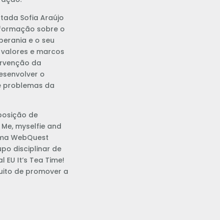
tada Sofia Araújo
nformação sobre o
erania e o seu
 valores e marcos
ervenção da
esenvolver o
re problemas da
posição de
 Me, myselfie and
uma WebQuest
po disciplinar de
l EU It’s Tea Time!
tuito de promover a