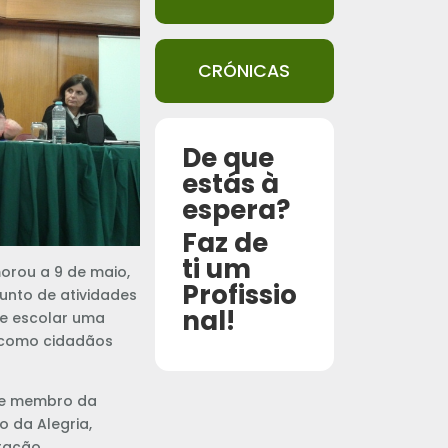
CRÓNICAS
De que
estás à
espera?
Faz de
ti um
orou a 9 de maio,
Profissio
unto de atividades
nal!
e escolar uma
o como cidadãos
7 e membro da
 da Alegria,
oração.