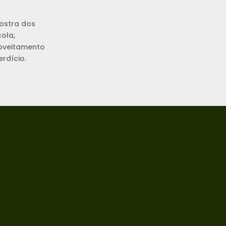
ostra dos
cola,
roveitamento
rdício.
ACRED