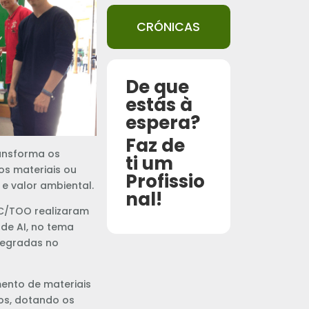
CRÓNICAS
De que
estás à
espera?
Faz de
ansforma os
ti um
s materiais ou
Profissio
e valor ambiental.
nal!
 TC/TOO realizaram
 de AI, no tema
tegradas no
ento de materiais
os, dotando os