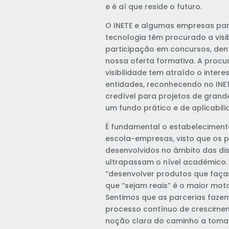
e é aí que reside o futuro.
O INETE e algumas empresas par
tecnologia têm procurado a visi
participação em concursos, den
nossa oferta formativa. A procu
visibilidade tem atraído o intere
entidades, reconhecendo no INE
credível para projetos de gran
um fundo prático e de aplicabili
É fundamental o estabeleciment
escola-empresas, visto que os p
desenvolvidos no âmbito das disc
ultrapassam o nível académico. 
“desenvolver produtos que faça
que “sejam reais” é o maior mot
Sentimos que as parcerias faze
processo contínuo de crescimen
noção clara do caminho a tomar