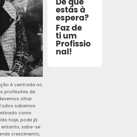
De que
estás à
espera?
Faz de
ti um
Profissio
nal!
ção é centrada no
as profissões de
devemos olhar
 Todos sabemos
petivado como
ido hoje, pode já
o entanto, sabe-se
ande crescimento,