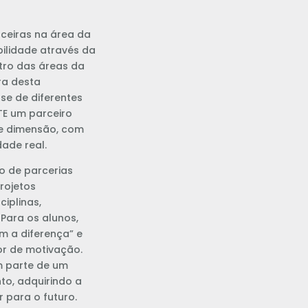
ceiras na área da
bilidade através da
tro das áreas da
ra desta
sse de diferentes
TE um parceiro
de dimensão, com
dade real.
o de parcerias
rojetos
iplinas,
Para os alunos,
m a diferença” e
or de motivação.
m parte de um
to, adquirindo a
 para o futuro.