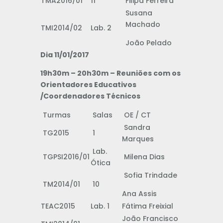
TMA2016/01
11
Filipa Ferreira
Susana
Machado
TMI2014/02
Lab. 2
João Pelado
Dia 11/01/2017
19h30m – 20h30m – Reuniões com os
Orientadores Educativos
/Coordenadores Técnicos
Turmas
Salas
OE / CT
Sandra
TG2015
1
Marques
Lab.
TGPSI2016/01
Milena Dias
Ótica
Sofia Trindade
TM2014/01
10
Ana Assis
TEAC2015
Lab. 1
Fátima Freixial
João Francisco