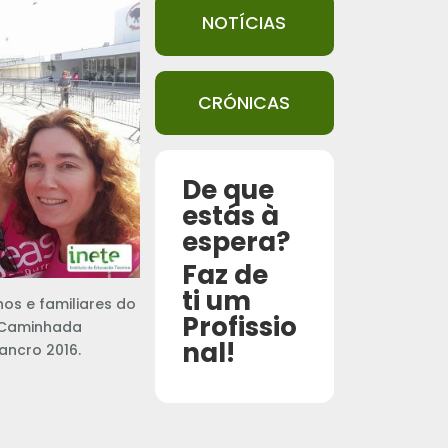
NOTÍCIAS
CRÓNICAS
De que
estás à
espera?
Faz de
ti um
nos e familiares do
Profissio
e Caminhada
nal!
ancro 2016.