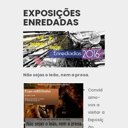
EXPOSIÇÕES
ENREDADAS
Não sejas o leão, nem a presa.
Convid
amo-
vos a
visitar a
Exposiç
ão